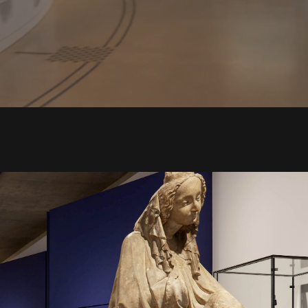
anonymisiert. Außerdem erheben wir die
Daten ausschließlich für unsere Analyse
und geben sie niemals an Dritte weiter.
Bist Du einverstanden?
Mit Nutzungsdaten fortfahren
mehr erfahren