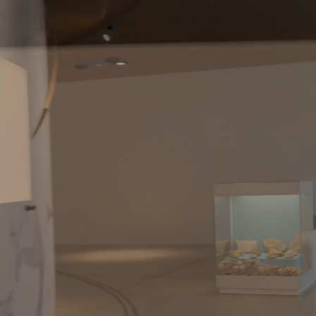
Hilf uns, den Mediaguide noch
besser zu machen
Die Erfassung Deiner Nutzungsdaten erfolgt